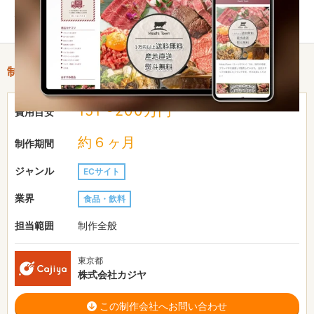
SEO対策を支援いたしました。
制作情報
151〜200万円
費用目安
約６ヶ月
制作期間
ジャンル
ECサイト
業界
食品・飲料
担当範囲
制作全般
東京都
株式会社カジヤ
この制作会社へお問い合わせ