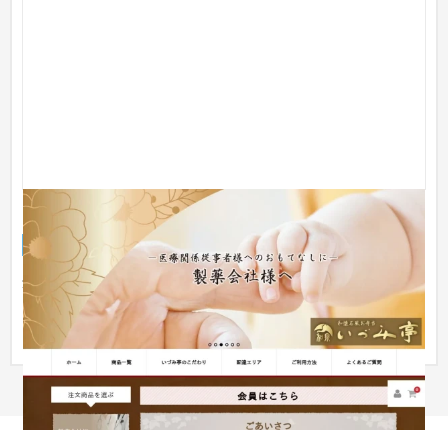
いづみ亭（いづみや）
ECサイト
食品・飲料
101〜150万円
創業70年、焼肉店や総菜店も構える精肉・惣菜販売の専門店
「いずみや」さんが、新たに「いづみ亭」として国産和牛を使
ったお弁当...