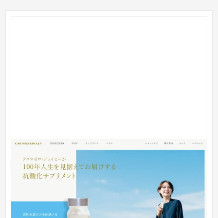
WooCommerceによるECサイト
ECサイト
食品・飲料
51〜100万円
高価格帯のサプリメントのため、高級感と親近感を持ったデザ
インをコンセプトに制作。 カラーミーショップから
WooCommerceに移...