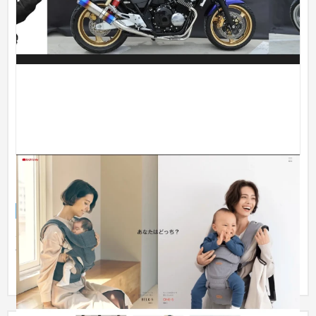
【Shopify構築】BABY&Me（ベビーアンドミー）/
ヒップシートキャリア 株式会社アスコン
ECサイト
ベビー・キッズ
501万円〜
デザイン会社様と連携して、既存のShopifyテーマやアプリの機
能では実現が難しい内容も含め、オリジナルデザインのECサイ
トを実...